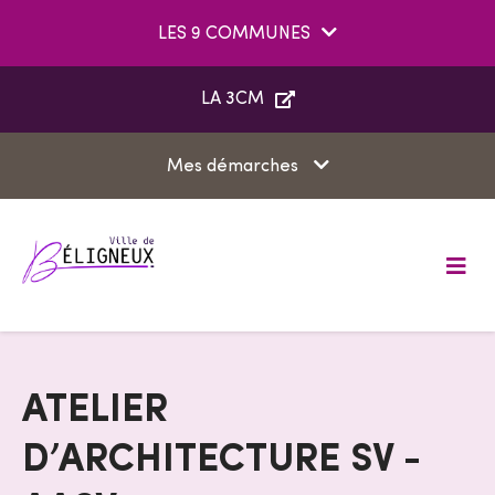
Aller au menu
Aller au contenu
LES 9 COMMUNES
Aller à la recherche
LA 3CM
Mes démarches
M
e
n
u
ATELIER
D’ARCHITECTURE SV -