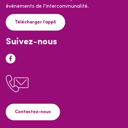
événements de l'intercommunalité.
Télécharger l'appli
Suivez-nous
F
a
c
e
b
o
o
Contactez-nous
k