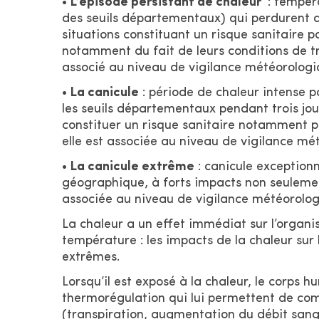
•
L’épisode persistant de chaleur
: tempéra
des seuils départementaux) qui perdurent dan
situations constituant un risque sanitaire p
notamment du fait de leurs conditions de trav
associé au niveau de vigilance météorologi
•
La canicule
: période de chaleur intense p
les seuils départementaux pendant trois jour
constituer un risque sanitaire notamment po
elle est associée au niveau de vigilance m
•
La canicule extrême
: canicule exceptionn
géographique, à forts impacts non seulement
associée au niveau de vigilance météorolog
La chaleur a un effet immédiat sur l’organ
température : les impacts de la chaleur sur
extrêmes.
Lorsqu’il est exposé à la chaleur, le corps
thermorégulation qui lui permettent de co
(transpiration, augmentation du débit sang