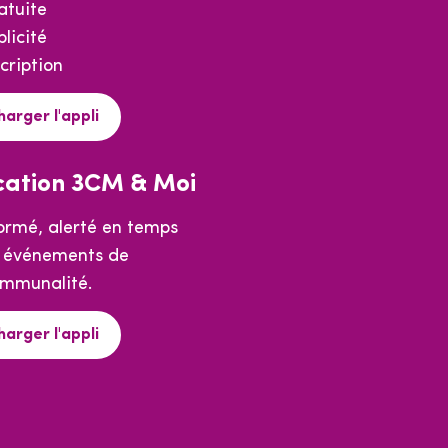
atuite
licité
cription
harger l'appli
cation 3CM & Moi
formé, alerté en temps
s événements de
ommunalité.
harger l'appli