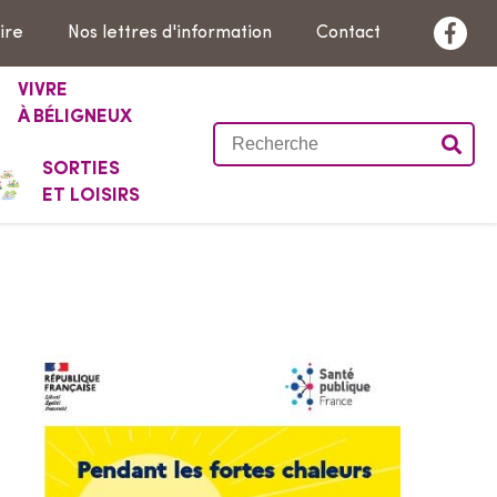
ire
Nos lettres d'information
Contact
F
a
VIVRE
c
À BÉLIGNEUX
R
e
e
SORTIES
b
ET LOISIRS
c
o
h
o
e
k
r
c
h
e
r
s
u