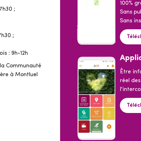
100% gr
7h30 ;
Sans pub
Sans ins
7h30 ;
Téléc
is : 9h-12h
Appli
e la Communauté
Être in
ère à Montluel
réel de
l'interc
Téléc