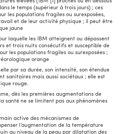
tures élevées (IBM [1] proches ou en dessous
s le temps (supérieur à trois jours) ; ces
our les populations fragiles ou surexposées,
ail et de leur activité physique ; il peut être
que jaune
our laquelle les IBM atteignent ou dépassent
s et trois nuits consécutifs et susceptible de
ur les populations fragiles ou surexposées ;
étéorologique orange
elle par sa durée, son intensité, son étendue
 sanitaires mais aussi sociétaux ; elle est
ique rouge.
isme, dès les premières augmentations de
 la santé ne se limitent pas aux phénomènes
 humain active des mécanismes de
mpenser l’augmentation de la température
uin au niveau de la peau par dilatation des