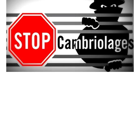
À noter
VOUS ETES TEMOIN D'UN FAIT SUSPECT ?
COMPOSEZ LE 17 ou LE 112