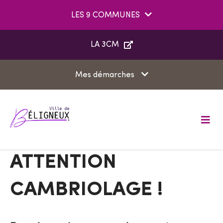
Aller au menu
Aller au contenu
LES 9 COMMUNES
Aller à la recherche
LA 3CM
Mes démarches
M
e
n
u
ATTENTION
CAMBRIOLAGE !