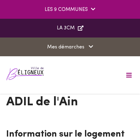
Aller au menu
Aller au contenu
LES 9 COMMUNES
Aller à la recherche
LA 3CM
Mes démarches
M
e
n
u
ADIL de l'Ain
Information sur le logement