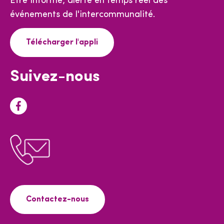
Être informé, alerté en temps réel des
événements de l'intercommunalité.
Télécharger l'appli
Suivez-nous
F
a
c
e
b
o
o
Contactez-nous
k