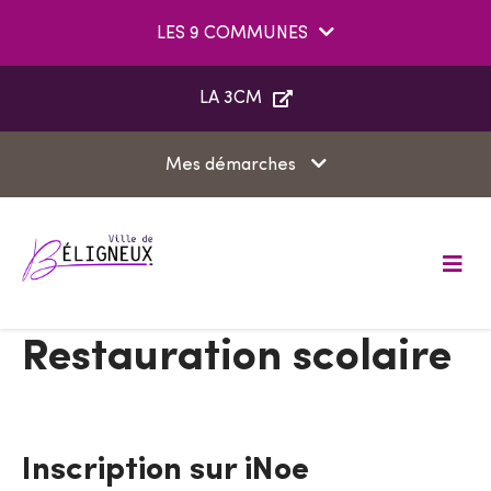
Aller au menu
Aller au contenu
LES 9 COMMUNES
Aller à la recherche
LA 3CM
Mes démarches
M
e
n
u
Restauration scolaire
Inscription sur iNoe