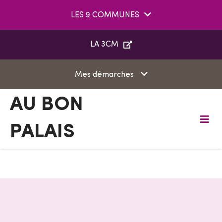
Aller au menu
Aller au contenu
LES 9 COMMUNES
Aller à la recherche
LA 3CM
Mes démarches
AU BON
PALAIS
M
e
n
u