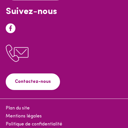
Suivez-nous
F
a
c
e
b
o
o
Contactez-nous
k
Plan du site
Mentions légales
Politique de confidentialité