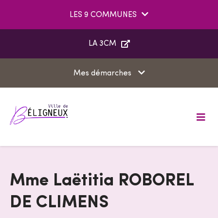
Aller au menu
Aller au contenu
LES 9 COMMUNES
Aller à la recherche
LA 3CM
Mes démarches
M
e
n
u
Mme Laëtitia ROBOREL
DE CLIMENS