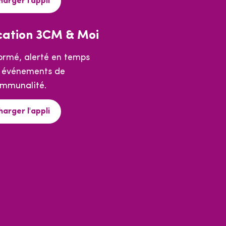
harger l'appli
cation 3CM & Moi
formé, alerté en temps
s événements de
ommunalité.
harger l'appli