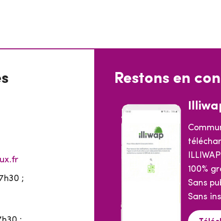
es
Restons en con
Illiwa
Commun
téléchar
ILLIWAP
ux.fr
100% gr
7h30 ;
Sans pub
Sans ins
7h30 ;