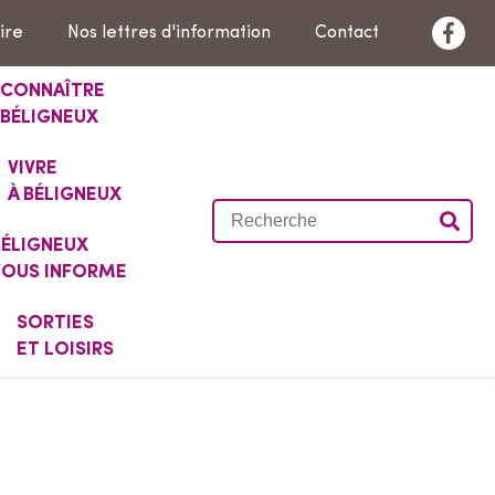
ire
Nos lettres d'information
Contact
F
a
CONNAÎTRE
c
BÉLIGNEUX
e
VIVRE
b
À BÉLIGNEUX
o
R
o
e
BÉLIGNEUX
k
VOUS INFORME
c
h
SORTIES
e
ET LOISIRS
r
c
h
e
r