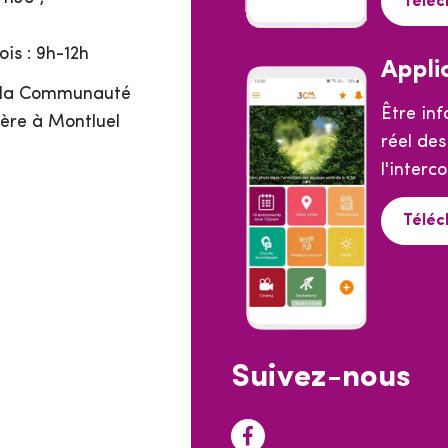
Téléc
is : 9h-12h
Appli
e la Communauté
Être in
ère à Montluel
réel de
l'interc
Téléc
Suivez-nous