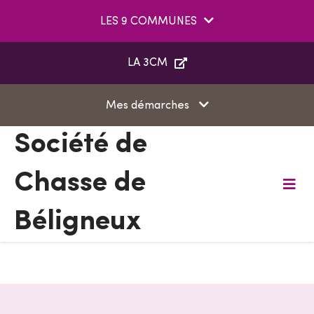
Aller au menu
Aller au contenu
LES 9 COMMUNES
Aller à la recherche
LA 3CM
Mes démarches
Société de
Chasse de
M
e
Béligneux
n
u