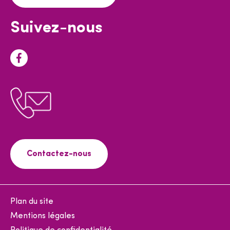
Suivez-nous
F
a
c
e
b
o
o
Contactez-nous
k
Plan du site
Mentions légales