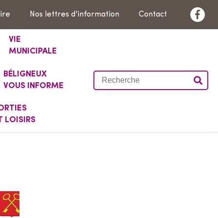
ire
Nos lettres d'information
Contact
F
a
VIE
c
MUNICIPALE
e
BÉLIGNEUX
b
R
VOUS INFORME
o
e
o
c
ORTIES
k
h
T LOISIRS
e
r
c
h
e
r
s