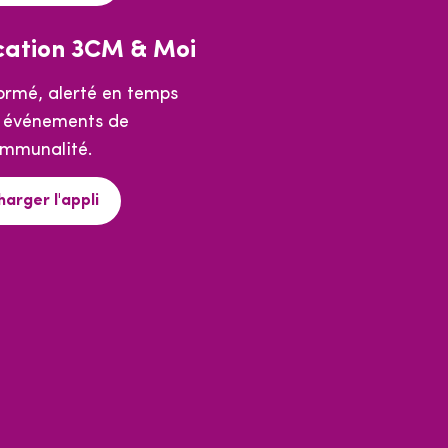
cation 3CM & Moi
formé, alerté en temps
s événements de
ommunalité.
harger l'appli