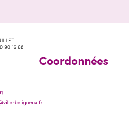
ILLET
0 90 16 68
Coordonnées
91
ville-beligneux.fr