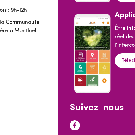
is : 9h-12h
Appli
e la Communauté
Être in
ère à Montluel
réel de
l'interc
Téléc
Suivez-nous
F