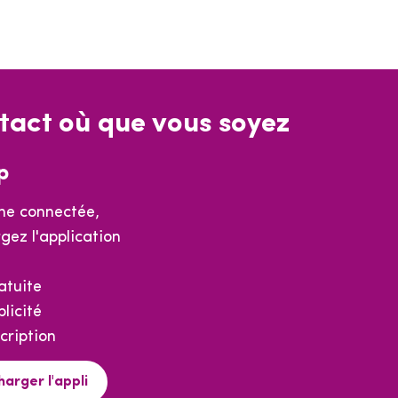
tact où que vous soyez
p
e connectée,
gez l'application
atuite
licité
cription
harger l'appli