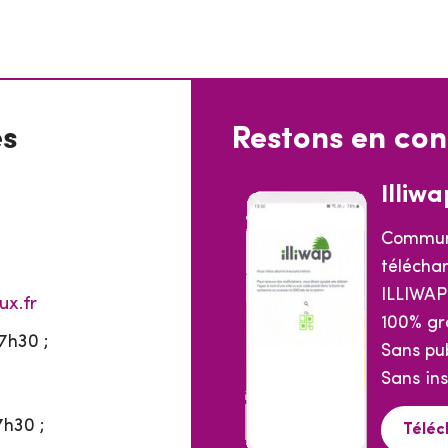
es
Restons en con
Illiwa
Commun
téléchar
ILLIWAP
ux.fr
100% gr
7h30 ;
Sans pub
Sans ins
7h30 ;
Téléc