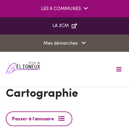
Aller au menu
Aller au contenu
LES 9 COMMUNES
Aller à la recherche
LA 3CM
Mes démarches
M
e
n
u
Cartographie
Passer à l'annuaire