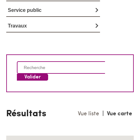
Service public
Travaux
C
h
e
r
c
h
e
Résultats
Vue liste
|
Vue carte
r
p
a
r