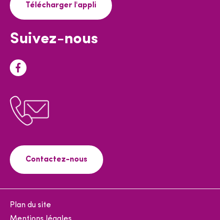
Télécharger l'appli
Suivez-nous
F
a
c
e
b
o
o
Contactez-nous
k
Plan du site
Mentions légales