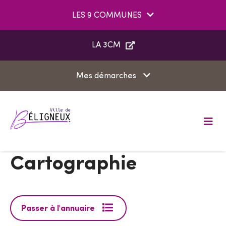
Aller au menu
Aller au contenu
LES 9 COMMUNES
Aller à la recherche
LA 3CM
Mes démarches
M
e
n
u
Cartographie
Passer à l'annuaire