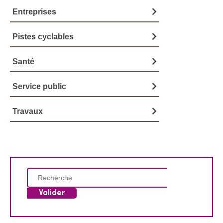
Entreprises
Pistes cyclables
Santé
Service public
Travaux
C
h
e
r
c