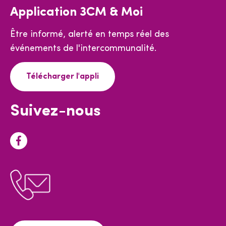
Application 3CM & Moi
Être informé, alerté en temps réel des
événements de l'intercommunalité.
Télécharger l'appli
Suivez-nous
F
a
c
e
b
o