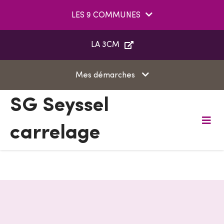
Aller au menu
Aller au contenu
LES 9 COMMUNES
Aller à la recherche
LA 3CM
Mes démarches
SG Seyssel
carrelage
M
e
n
u