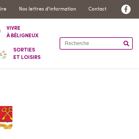
ire
Nos lettres d'information
Contact
F
a
VIVRE
c
À BÉLIGNEUX
e
R
b
e
SORTIES
o
ET LOISIRS
c
o
h
k
e
r
c
h
e
r
s
u