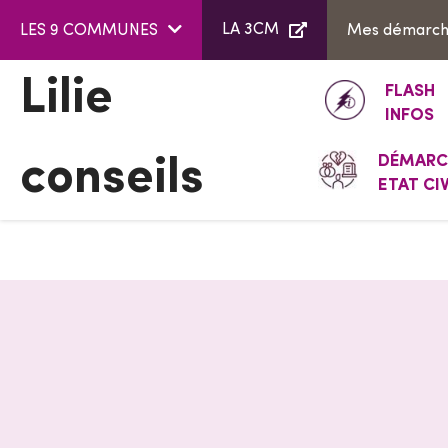
Aller au menu
Aller au contenu
LA 3CM
LES 9 COMMUNES
Mes démarc
Lilie
FLASH
INFOS
DÉMARC
conseils
ETAT CIV