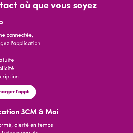
tact où que vous soyez
p
e connectée,
gez l'application
atuite
licité
cription
harger l'appli
cation 3CM & Moi
formé, alerté en temps