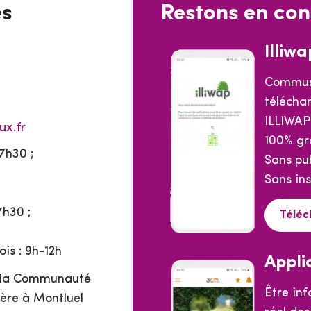
es
Restons en con
Illiwa
Commun
téléchar
ILLIWAP
ux.fr
100% gr
7h30 ;
Sans pub
Sans ins
7h30 ;
Téléc
is : 9h-12h
Appli
e la Communauté
Être in
ère à Montluel