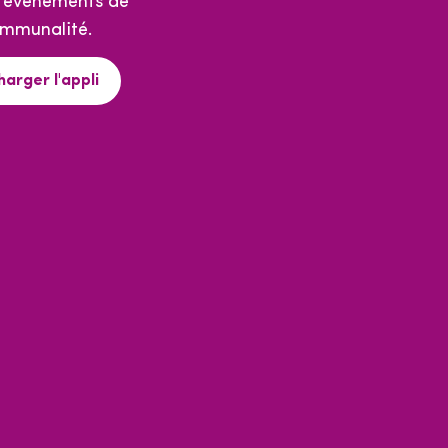
s événements de
ommunalité.
harger l'appli