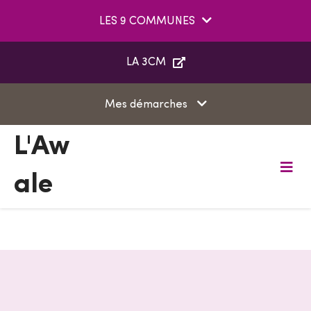
Aller au menu
Aller au contenu
LES 9 COMMUNES
Aller à la recherche
LA 3CM
Mes démarches
L'Aw
ale
M
e
n
u