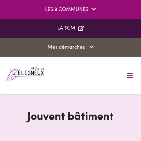
Aller au menu
Aller au contenu
LES 9 COMMUNES
Aller à la recherche
LA 3CM
Mes démarches
M
e
n
u
Jouvent bâtiment