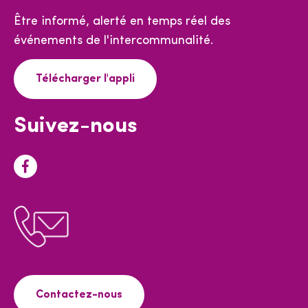
Être informé, alerté en temps réel des
événements de l'intercommunalité.
Télécharger l'appli
Suivez-nous
F
a
c
e
b
o
o
Contactez-nous