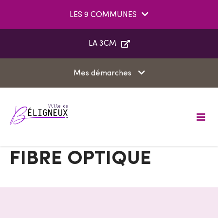
Aller au menu
Aller au contenu
LES 9 COMMUNES
Aller à la recherche
LA 3CM
Mes démarches
M
e
n
u
FIBRE OPTIQUE