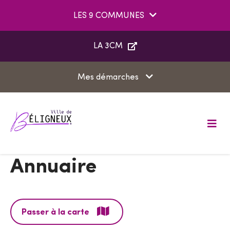
Aller au menu
Aller au contenu
LES 9 COMMUNES
Aller à la recherche
LA 3CM
Mes démarches
M
e
n
u
Annuaire
Passer à la carte