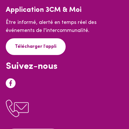
Application 3CM & Moi
Être informé, alerté en temps réel des
événements de l'intercommunalité.
Télécharger l'appli
Suivez-nous
F
a
c
e
b
o