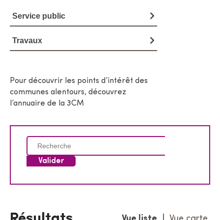
a
Service public
i
Travaux
r
e
Pour découvrir les points d’intérêt des
communes alentours, découvrez
l’annuaire de la 3CM
C
h
e
r
c
h
e
Résultats
Vue liste
|
Vue carte