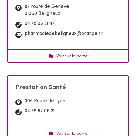
:
87 route de Genève
01360 Béligneux
T
04 78 06 21 47
é
C
pharmaciedebeligneux@orange.fr
l
o
é
u
p
r
Voir sur la carte
h
r
o
i
n
e
e
l
:
Prestation Santé
:
306 Route de Lyon
T
04 78 82 06 21
é
l
é
Voir sur la carte