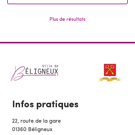
p
h
o
Plus de résultats
n
e
:
Infos pratiques
22, route de la gare
01360 Béligneux