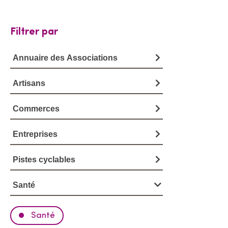
Filtrer par
V
o
Annuaire des Associations
i
Artisans
r
Commerces
l
'
Entreprises
a
Pistes cyclables
n
Santé
n
u
Santé