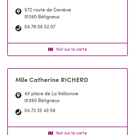
:
572 route de Genève
01360 Béligneux
T
04 78 06 52 07
é
l
é
Voir sur la carte
p
h
o
n
Mlle Catherine RICHERD
e
:
43 place de La Valbonne
01360 Béligneux
T
04 72 25 43 59
é
l
é
Voir sur la carte