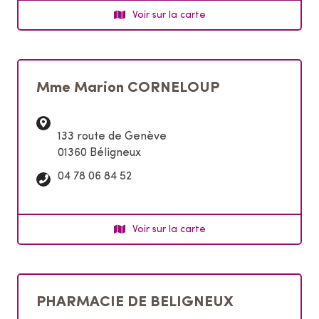
é
Voir sur la carte
p
h
o
n
Mme Marion CORNELOUP
e
:
133 route de Genève
01360 Béligneux
T
04 78 06 84 52
é
l
é
Voir sur la carte
p
h
o
n
PHARMACIE DE BELIGNEUX
e