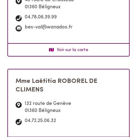
43 route de Cruisseau
01360 Béligneux
T
04.78.06.39.99
é
C
bes-val@wanadoo.fr
l
o
é
u
p
r
Voir sur la carte
h
r
o
i
n
e
e
l
:
Mme Laëtitia ROBOREL DE
:
CLIMENS
132 route de Genève
01360 Béligneux
T
04.72.25.06.32
é
l