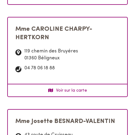
p
h
o
n
Mme CAROLINE CHARPY-
e
HERTKORN
:
119 chemin des Bruyéres
01360 Béligneux
T
04 78 06 18 88
é
l
é
Voir sur la carte
p
h
o
n
Mme Josette BESNARD-VALENTIN
e
: