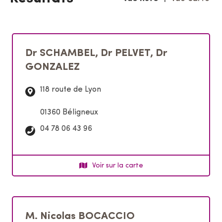
r
p
a
r
m
Dr SCHAMBEL, Dr PELVET, Dr
o
GONZALEZ
t
s
118 route de Lyon
-
c
01360 Béligneux
l
é
T
04 78 06 43 96
s
é
l
é
Voir sur la carte
p
h
o
n
M. Nicolas BOCACCIO
e