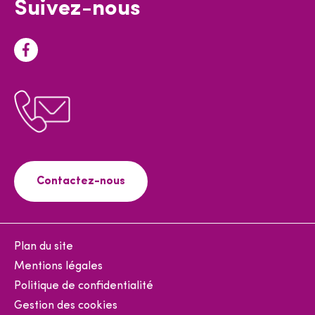
Suivez-nous
F
a
c
e
b
o
o
Contactez-nous
k
Plan du site
Mentions légales
Politique de confidentialité
Gestion des cookies