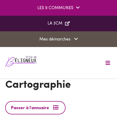
Aller au menu
Aller au contenu
LES 9 COMMUNES
Aller à la recherche
LA 3CM
Mes démarches
M
e
n
u
Cartographie
Passer à l'annuaire